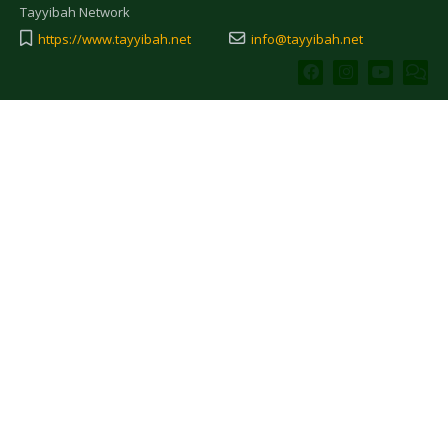
Tayyibah Network
https://www.tayyibah.net
info@tayyibah.net