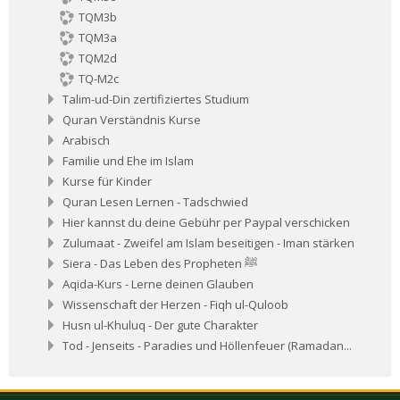
TQM3b
TQM3a
TQM2d
TQ-M2c
Talim-ud-Din zertifiziertes Studium
Quran Verständnis Kurse
Arabisch
Familie und Ehe im Islam
Kurse für Kinder
Quran Lesen Lernen - Tadschwied
Hier kannst du deine Gebühr per Paypal verschicken
Zulumaat - Zweifel am Islam beseitigen - Iman stärken
Siera - Das Leben des Propheten ﷺ
Aqida-Kurs - Lerne deinen Glauben
Wissenschaft der Herzen - Fiqh ul-Quloob
Husn ul-Khuluq - Der gute Charakter
Tod - Jenseits - Paradies und Höllenfeuer (Ramadan...