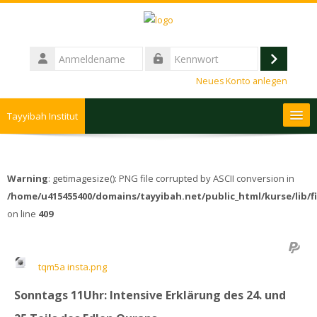
Zum Hauptinhalt
Anmeldename
Login
Kennwort
Neues Konto anlegen
Tayyibah Institut
Deutsch ‎(de)‎
Kurse
Warning
: getimagesize(): PNG file corrupted by ASCII conversion in
suchen
Spe
/home/u415455400/domains/tayyibah.net/public_html/kurse/lib/fi
on line
409
tqm5a insta.png
Sonntags 11Uhr: Intensive Erklärung des 24. und