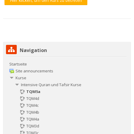
Hier klicken, um den Kurs zu betreten
Navigation überspringen
Navigation
Startseite
Site announcements
Kurse
Intensive Quran und Tafsir Kurse
TQM5a
TQM4d
TQM4c
TQM4b
TQM4a
TQM3d
TQM3c